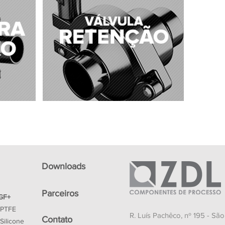
Downloads
Parceiros
GF+
 PTFE
R. Luís Pachêco, nº 195 - Sã
Contato
Silicone