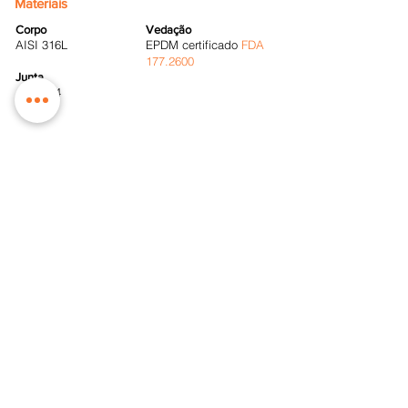
Materiais
Corpo
Vedação
AISI 316L
EPDM certificado
FDA
177.2600
Junta
AISI 304
Produtos
Sobre a ZDL
Empresa
Aço 316L
Política de
Polímeros
+GF+
Privacidade
Mangueiras PTFE
Downloads
Mangueiras Silicone
Tubings
Parceiros
Vedações
Contato
Produtos FESTO