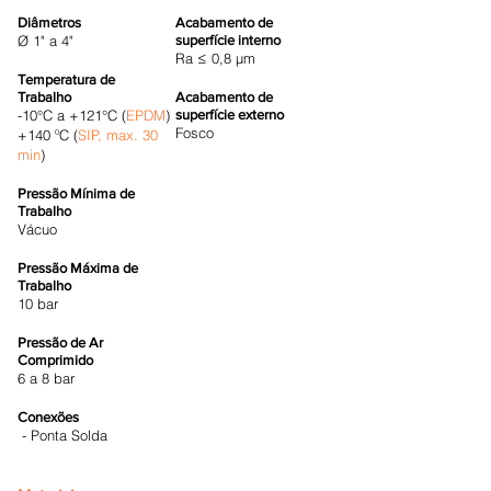
Diâmetros
Acabamento de
Ø 1" a 4"
superfície interno
Ra ≤ 0,8 μm
Temperatura de
Trabalho
Acabamento de
-10°C a +121°C (
EPDM
)
superfície externo
Fosco
+140 ºC (
SIP, max. 30
min
)
Pressão Mínima de
Trabalho
Vácuo
Pressão Máxima de
Trabalho
10 bar
Pressão de Ar
Comprimido
6 a 8 bar
Conexões
- Ponta Solda