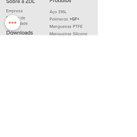
Produtos
Sobre a ZDL
Empresa
Aço 316L
Política de
Polímeros
+GF+
Privacidade
Mangueiras PTFE
Downloads
Mangueiras Silicone
Tubings
Parceiros
Vedações
Contato
Produtos FESTO
R. Luís Pachêco, nº 195 - São Paulo -
SP
CEP: 01107-010
Telefone:
(11) 3227-6367
/
(11) 3326-3012
(fax)