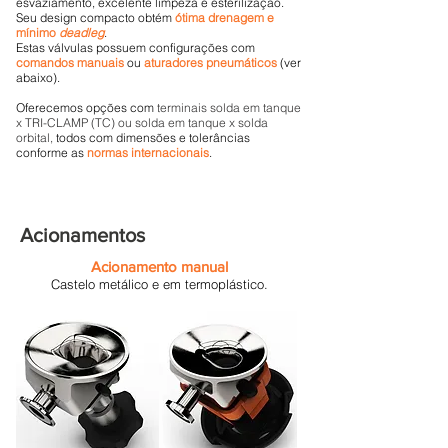
esvaziamento, excelente limpeza e esterilização.
Seu design compacto obtém
ótima drenagem e
mínimo
deadleg
.
Estas válvulas possuem configurações com
comandos manuais
ou
aturadores pneumáticos
(ver
abaixo).
Oferecemos opções com
terminais solda em tanque
x TRI-CLAMP (TC) ou solda em tanque x solda
orbital,
todos com dimensões e tolerâncias
conforme as
normas internacionais
.
Acionamentos
Acionamento manual
Castelo metálico e em termoplástico.