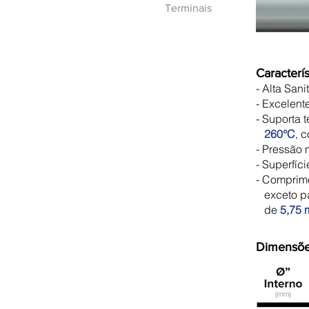
Terminais
Caracterís
- Alta Sani
- Excelent
- Suporta 
260°C
, 
- Pressão
- Superfíci
- Comprim
exceto p
de
5,75 
Dimensõ