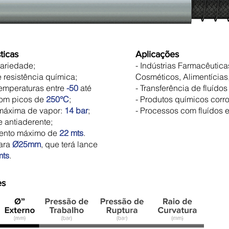
ticas
Aplicações
tariedade;
- Indústrias Farmacêu
e resistência química;
Cosméticos, Alimentícias
temperaturas entre
-50
até
- Transferência de fluídos
com picos de
250°C
;
- Produtos químicos corro
 máxima de vapor:
14 bar
;
- Processos com fluídos e
e antiaderente;
ento máximo de
22 mts
.
ara
Ø25mm
, que terá lance
mts
.
es