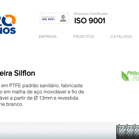
Empresa Ce
rtificada
ISO 9001
EMPRESA
PRODUTOS
CATÁLOGO
ira Silflon
em PTFE padrão sanitário, fabricada
o em malha de aço inoxidável e fio de
ável a partir de Ø 13mm e revestida
ne branco.