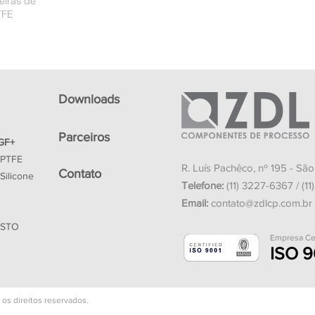
iras de
TFE
Downloads
Parceiros
GF+
 PTFE
R. Luís Pachêco, nº 195 - Sã
Contato
Silicone
Telefone:
(11) 3227-6367 / (11
Email:
contato@zdlcp.com.br
ESTO
Empresa C
ISO 9
s direitos reservados.