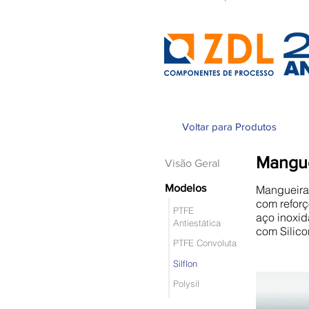
Voltar para Produtos
Mangue
Visão Geral
Modelos
Mangueira 
com reforç
PTFE
aço inoxid
Antiestática
com Silico
PTFE Convoluta
Silflon
Polysil