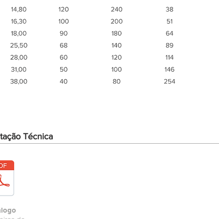
ação Técnica
álogo