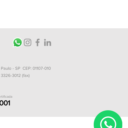
o Paulo - SP
CEP: 01107-010
) 3326-3012 (fax)
e
rtificada
001
Design by Titano Marketing