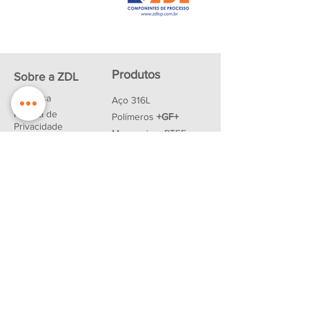
Produtos
Sobre a ZDL
Empresa
Aço 316L
Política de
Polímeros
+GF+
Privacidade
Mangueiras PTFE
Downloads
Mangueiras Silicone
Tubings
Parceiros
Vedações
Contato
Produtos FESTO