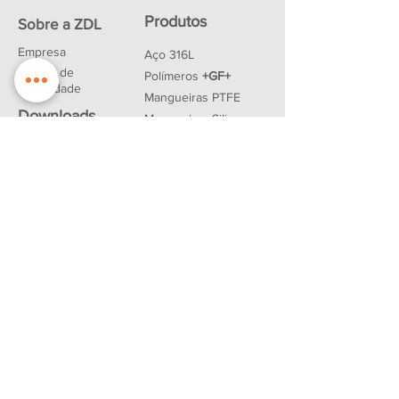
Produtos
Sobre a ZDL
Empresa
Aço 316L
Política de
Polímeros
+GF+
Privacidade
Mangueiras PTFE
Downloads
Mangueiras Silicone
Tubings
Parceiros
Vedações
Contato
Produtos FESTO
R. Luís Pachêco, nº 195 - São Paulo -
SP
CEP: 01107-010
Telefone:
(11) 3227-6367
/
(11) 3326-3012