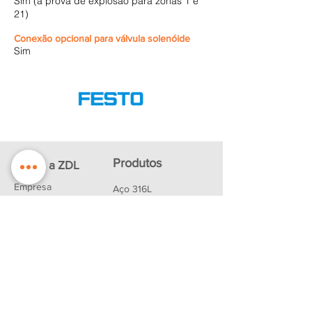
Sim (à prova de explosão para zonas 1 e
21)
Conexão opcional para válvula solenóide
Sim
Produtos
Sobre a ZDL
Empresa
Aço 316L
Política de
Polímeros
+GF+
Privacidade
Mangueiras PTFE
Downloads
Mangueiras Silicone
Tubings
Parceiros
Vedações
Contato
Produtos FESTO