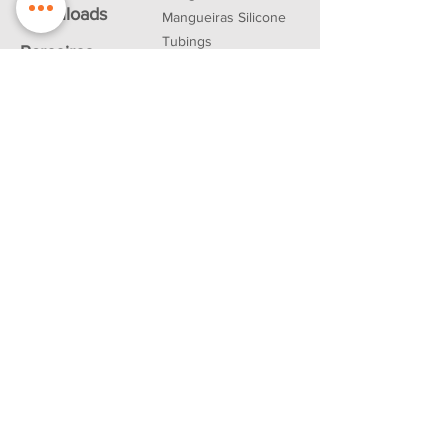
Downloads
Mangueiras Silicone
Tubings
Parceiros
Vedações
Contato
Produtos FESTO
R. Luís Pachêco, nº 195 - São Paulo -
SP
CEP: 01107-010
Telefone:
(11) 3227-6367
/
(11) 3326-3012
(fax)
Email:
contato@zdlcp.com.br
Empresa Ce
rtificada
ISO 9001